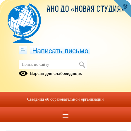
АНО ДО «НОВАЯ СТУДИЯ»
Написать письмо
Обращения граждан
Версия для слабовидящих
При помощи данного сервиса вы можете узнать о ходе
рассмотрения вашего обращения, для этого необходимо ввести
номер обращения, присвоенный сервисом в автоматическом
Сведения об образовательной организации
режиме при подаче обращения через электронную форму. Номер
обращения отправляется на электронный адрес, который вы
указывали при подаче обращения в электронной форме.